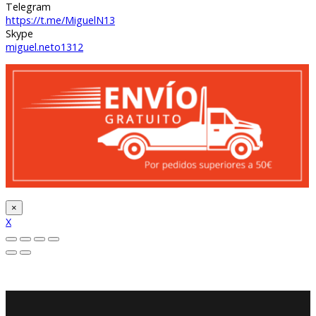
Telegram
https://t.me/MiguelN13
Skype
miguel.neto1312
×
X