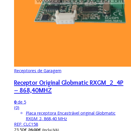
Receptores de Garagem
Receptor Original Globmatic RXGM_2_4P
– 868,40MHZ
0
de 5
(0)
Placa receptora Encastrável original Globmatic
RXGM_2, 868,40 MHz
REF: CLC158
23.50
€
26.00
€
(Inclui IVA)