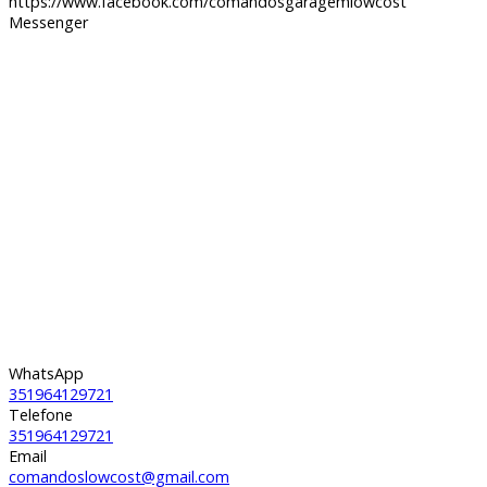
https://www.facebook.com/comandosgaragemlowcost
Messenger
WhatsApp
351964129721
Telefone
351964129721
Email
comandoslowcost@gmail.com