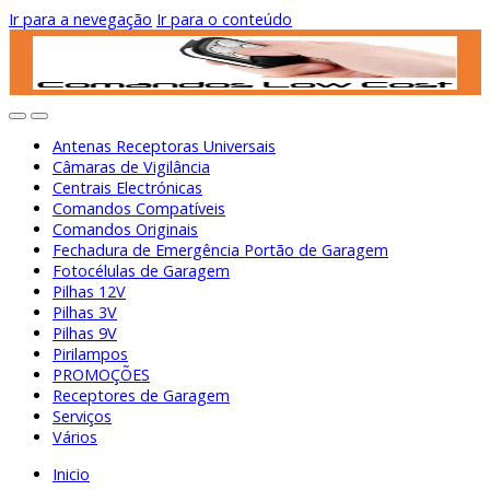
Ir para a nevegação
Ir para o conteúdo
Antenas Receptoras Universais
Câmaras de Vigilância
Centrais Electrónicas
Comandos Compatíveis
Comandos Originais
Fechadura de Emergência Portão de Garagem
Fotocélulas de Garagem
Pilhas 12V
Pilhas 3V
Pilhas 9V
Pirilampos
PROMOÇÕES
Receptores de Garagem
Serviços
Vários
Inicio