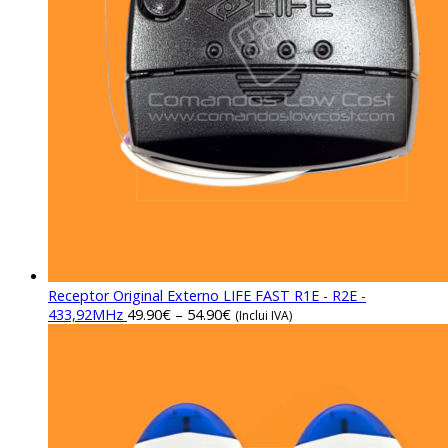
Receptor Original Externo LIFE FAST R1E - R2E -
433,92MHz
49.90
€
–
54.90
€
(Inclui IVA)