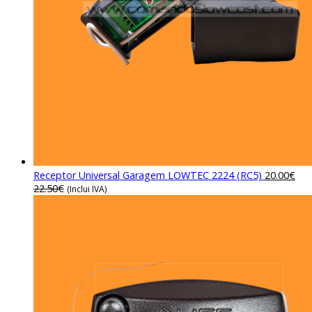
Receptor Universal Garagem LOWTEC 2224 (RC5)
20.00
€
22.50
€
(Inclui IVA)