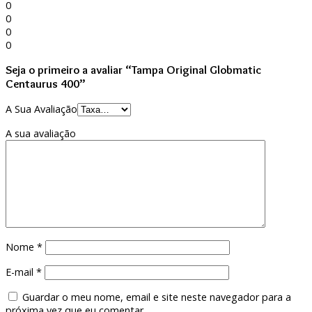
0
0
0
0
Seja o primeiro a avaliar “Tampa Original Globmatic
Centaurus 400”
A Sua Avaliação
A sua avaliação
Nome
*
E-mail
*
Guardar o meu nome, email e site neste navegador para a
próxima vez que eu comentar.