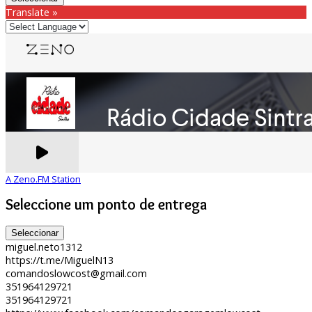
Translate »
A Zeno.FM Station
Seleccione um ponto de entrega
Seleccionar
miguel.neto1312
https://t.me/MiguelN13
comandoslowcost@gmail.com
351964129721
351964129721