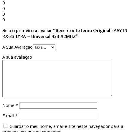
0
0
0
0
Seja o primeiro a avaliar “Receptor Externo Original EASY-IN
RX-33 LYRA – Universal 433.92MHZ”
A Sua Avaliação
A sua avaliação
Nome
*
E-mail
*
Guardar o meu nome, email e site neste navegador para a
próxima vez que eu comentar.