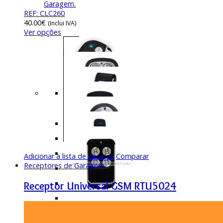
Garagem.
REF: CLC260
40.00
€
(Inclui IVA)
Ver opções
Adicionar a lista de desejos
Comparar
Receptores de Garagem
Receptor Universal GSM RTU5024