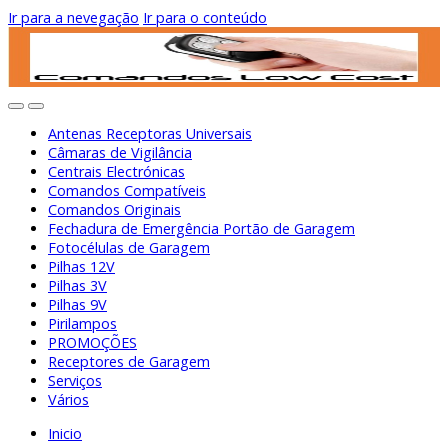
Ir para a nevegação
Ir para o conteúdo
Antenas Receptoras Universais
Câmaras de Vigilância
Centrais Electrónicas
Comandos Compatíveis
Comandos Originais
Fechadura de Emergência Portão de Garagem
Fotocélulas de Garagem
Pilhas 12V
Pilhas 3V
Pilhas 9V
Pirilampos
PROMOÇÕES
Receptores de Garagem
Serviços
Vários
Inicio