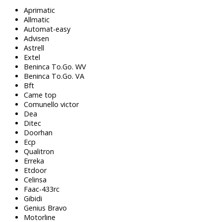
Aprimatic
Allmatic
Automat-easy
Advisen
Astrell
Extel
Beninca To.Go. WV
Beninca To.Go. VA
Bft
Came top
Comunello victor
Dea
Ditec
Doorhan
Ecp
Qualitron
Erreka
Etdoor
Celinsa
Faac-433rc
Gibidi
Genius Bravo
Motorline