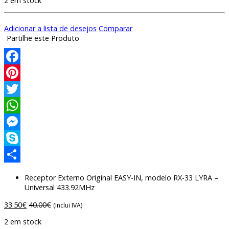
2 em stock
Adicionar a lista de desejos
Comparar
Partilhe este Produto
Facebook
Pinterest
Twitter
WhatsApp
Messenger
Skype
Compartilhar
Receptor Externo Original EASY-IN, modelo RX-33 LYRA –
Universal 433.92MHz
33.50
€
40.00
€
(Inclui IVA)
2 em stock