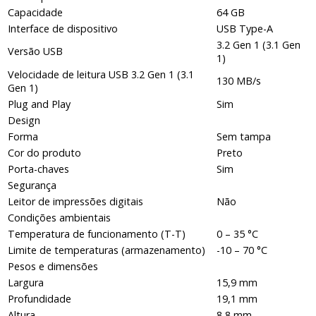
Capacidade
64 GB
Interface de dispositivo
USB Type-A
3.2 Gen 1 (3.1 Gen
Versão USB
1)
Velocidade de leitura USB 3.2 Gen 1 (3.1
130 MB/s
Gen 1)
Plug and Play
Sim
Design
Forma
Sem tampa
Cor do produto
Preto
Porta-chaves
Sim
Segurança
Leitor de impressões digitais
Não
Condições ambientais
Temperatura de funcionamento (T-T)
0 – 35 °C
Limite de temperaturas (armazenamento)
-10 – 70 °C
Pesos e dimensões
Largura
15,9 mm
Profundidade
19,1 mm
Altura
8,8 mm