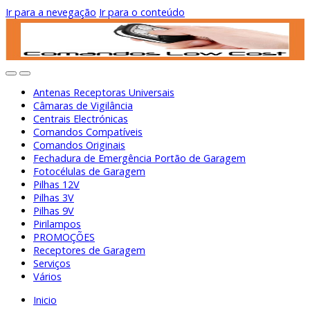
Ir para a nevegação
Ir para o conteúdo
Antenas Receptoras Universais
Câmaras de Vigilância
Centrais Electrónicas
Comandos Compatíveis
Comandos Originais
Fechadura de Emergência Portão de Garagem
Fotocélulas de Garagem
Pilhas 12V
Pilhas 3V
Pilhas 9V
Pirilampos
PROMOÇÕES
Receptores de Garagem
Serviços
Vários
Inicio