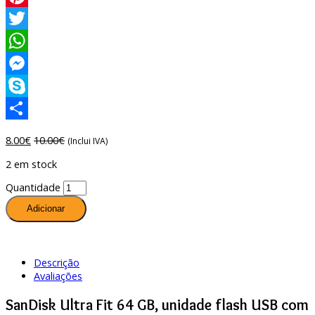
Pinterest
Twitter
WhatsApp
Messenger
Skype
Compartilhar
8.00
€
10.00
€
(Inclui IVA)
2 em stock
Quantidade
Adicionar
Descrição
Avaliações
SanDisk Ultra Fit 64 GB, unidade flash USB com