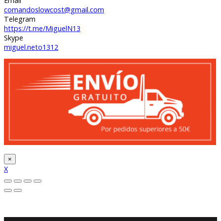
Email
comandoslowcost@gmail.com
Telegram
https://t.me/MiguelN13
Skype
miguel.neto1312
×
X