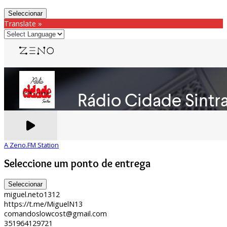
Seleccionar
Translate »
A Zeno.FM Station
Seleccione um ponto de entrega
Seleccionar
miguel.neto1312
https://t.me/MiguelN13
comandoslowcost@gmail.com
351964129721