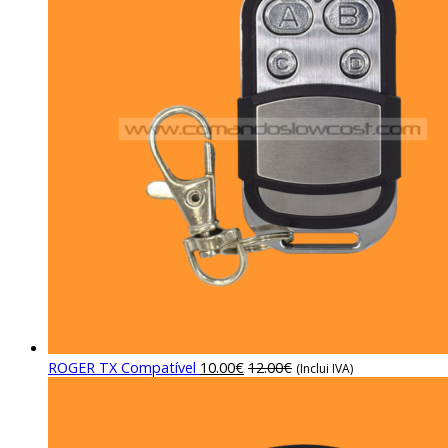
ROGER TX Compatível
10.00
€
12.00
€
(Inclui IVA)